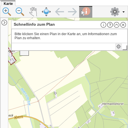
Karte
Schnellinfo zum Plan
Suchen
Bitte klicken Sie einen Plan in der Karte an, um Informationen zum
Planauskunft
Plan zu erhalten.
+
Vergrößern
Bebauungspläne
−
Verkleinern
DOP - Niedersachsen (LGLN)
Hintergrundkarte BASEMAP.DE
WMS DE BASEMAP.DE WEB RASTER